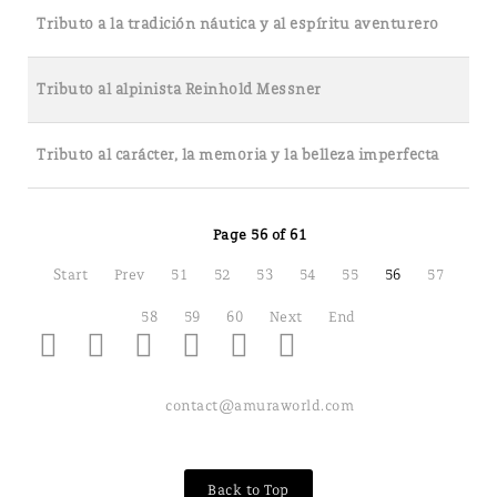
Tributo a la tradición náutica y al espíritu aventurero
Tributo al alpinista Reinhold Messner
Tributo al carácter, la memoria y la belleza imperfecta
Page 56 of 61
Start
Prev
51
52
53
54
55
56
57
58
59
60
Next
End
contact@amuraworld.com
Back to Top