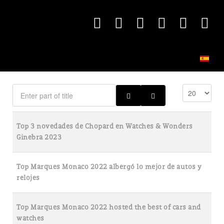
Top 3 novedades de Chopard en Watches & Wonders
Ginebra 2023
Top Marques Monaco 2022 albergó lo mejor de autos y
relojes
Top Marques Monaco 2022 hosted the best of cars and
watches