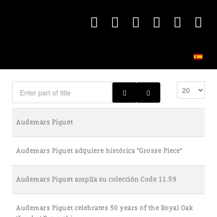
Audemars Piguet
Audemars Piguet adquiere histórica “Grosse Piece”
Audemars Piguet amplía su colección Code 11.59
Audemars Piguet celebrates 50 years of the Royal Oak