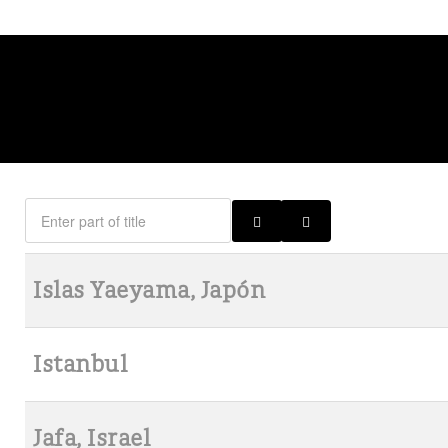
Islas Yaeyama, Japón
Istanbul
Jafa, Israel