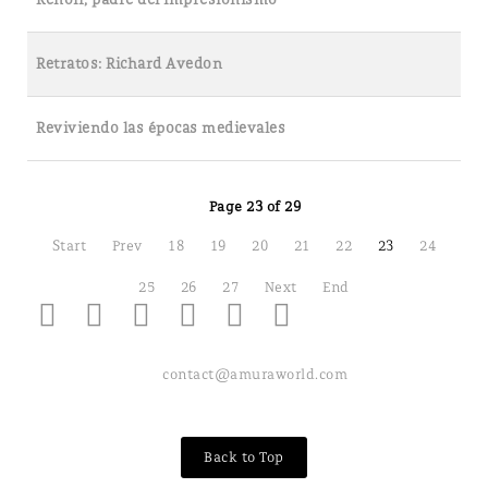
Retratos: Richard Avedon
Reviviendo las épocas medievales
Page 23 of 29
Start
Prev
18
19
20
21
22
23
24
25
26
27
Next
End
contact@amuraworld.com
Back to Top